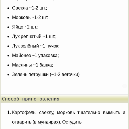
Свекла
~
1-2
шт.
;
Морковь
~
1-2
шт.
;
Яйцо
~
2
шт.
;
Лук репчатый
~
1
шт.
;
Лук зелёный
~
1
пучок
;
Майонез
~
1
упаковка
;
Маслины
~
1
банка
;
Зелень петрушки
(~
1-2
веточки
).
Способ приготовления
Картофель, свеклу, морковь тщательно вымыть и
отварить (в мундирах). Остудить.