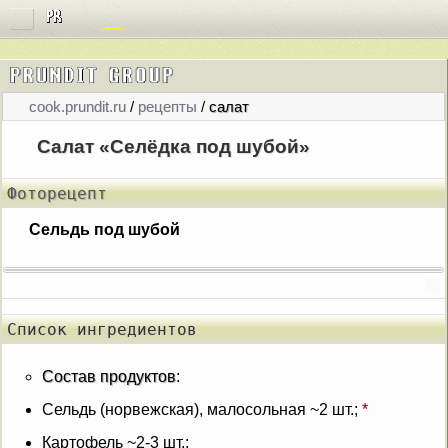
cook.prundit.ru
/
рецепты
/
салат
Салат «Селёдка под шубой»
Фоторецепт
Сельдь под шубой
Список ингредиентов
Состав продуктов
:
Сельдь (норвежская), малосольная
~
2
шт.
;
*
Картофель
~
2-3
шт.
;